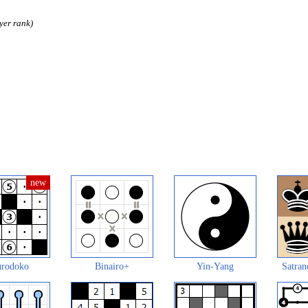
yer rank)
rodoko
Binairo+
Yin-Yang
Satran