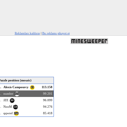
Reklamları kaldırın
|
Bu reklamı şikayet et
uzzle position (mosaic)
.
Alexis Campourcy
113.158
13
.
numbrr
99.201
322
.
JZE
96.099
88
.
NooM
94.276
326
.
qqwref
85.418
266