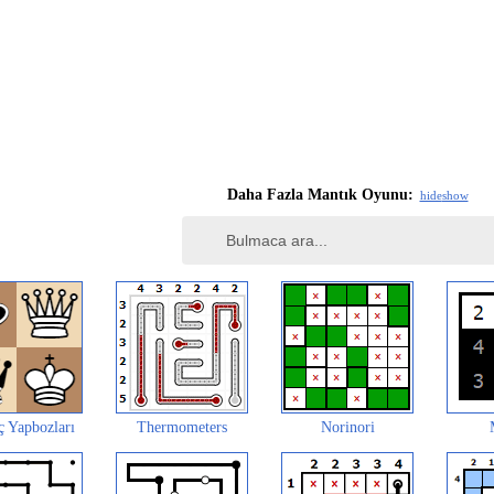
Daha Fazla Mantık Oyunu:
hide
show
ç Yapbozları
Thermometers
Norinori