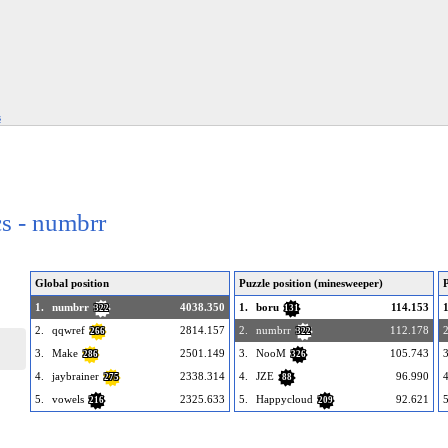
s
cs - numbrr
Global position
Puzzle position (minesweeper)
P
1.
numbrr
4038.350
1.
boru
114.153
1
322
131
2.
qqwref
2814.157
2.
numbrr
112.178
2
266
322
3.
Make
2501.149
3.
NooM
105.743
3
286
326
4.
jaybrainer
2338.314
4.
JZE
96.990
4
275
88
5.
vowels
2325.633
5.
Happycloud
92.621
5
216
209