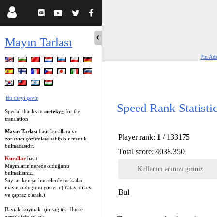
Mayın Tarlası
Pin Ad
Bu siteyi çevir
Speed Rank Statisti
Special thanks to
metekyg
for the
translation
Mayın Tarlası
basit kurallara ve
Player rank:
1
/ 133175
zorlayıcı çözümlere sahip bir mantık
bulmacasıdır.
Total score: 4038.350
Kurallar
basit.
Mayınların nerede olduğunu
Kullanıcı adınızı giriniz
bulmalısınız.
Sayılar komşu hücrelerde ne kadar
mayın olduğunu gösterir (Yatay, dikey
Bul
ve çapraz olarak.).
Bayrak koymak için sağ tık. Hücre
açmak için sol tık.