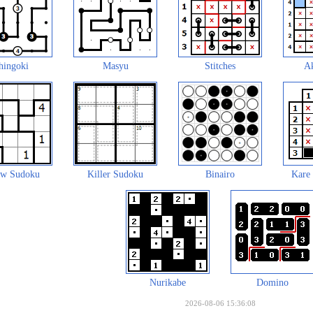
hingoki
Masyu
Stitches
A
aw Sudoku
Killer Sudoku
Binairo
Kare
Nurikabe
Domino
2026-08-06 15:36:08