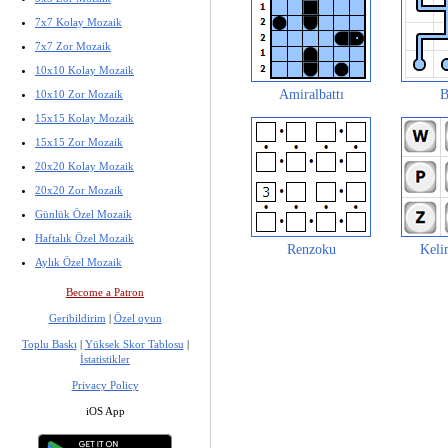
7x7 Kolay Mozaik
7x7 Zor Mozaik
10x10 Kolay Mozaik
Amiralbattı
B
10x10 Zor Mozaik
15x15 Kolay Mozaik
15x15 Zor Mozaik
20x20 Kolay Mozaik
20x20 Zor Mozaik
Günlük Özel Mozaik
Haftalık Özel Mozaik
Renzoku
Keli
Aylık Özel Mozaik
Become a Patron
Geribildirim
|
Özel oyun
Toplu Baskı
|
Yüksek Skor Tablosu
|
İstatistikler
Privacy Policy
iOS App