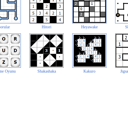
orular
Hitori
Heyawake
S
me Oyunu
Shakashaka
Kakuro
Jigs