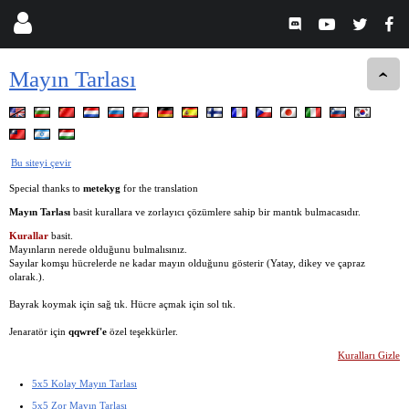
Mayın Tarlası
Bu siteyi çevir
Special thanks to
metekyg
for the translation
Mayın Tarlası
basit kurallara ve zorlayıcı çözümlere sahip bir mantık bulmacasıdır.
Kurallar
basit.
Mayınların nerede olduğunu bulmalısınız.
Sayılar komşu hücrelerde ne kadar mayın olduğunu gösterir (Yatay, dikey ve çapraz
olarak.).
Bayrak koymak için sağ tık. Hücre açmak için sol tık.
Jenaratör için
qqwref'e
özel teşekkürler.
Kuralları Gizle
5x5 Kolay Mayın Tarlası
5x5 Zor Mayın Tarlası