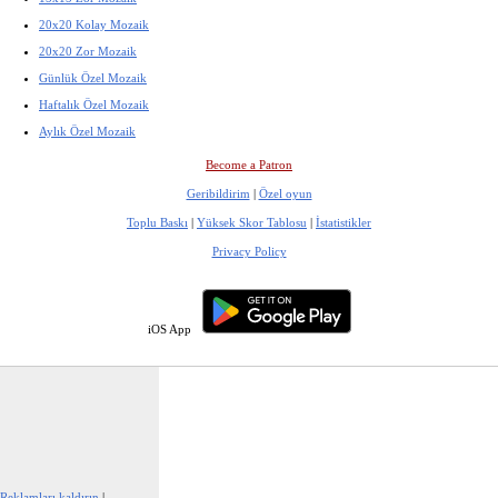
20x20 Kolay Mozaik
20x20 Zor Mozaik
Günlük Özel Mozaik
Haftalık Özel Mozaik
Aylık Özel Mozaik
Become a Patron
Geribildirim
|
Özel oyun
Toplu Baskı
|
Yüksek Skor Tablosu
|
İstatistikler
Privacy Policy
iOS App
Reklamları kaldırın
|