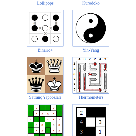
Lollipops
Kurodoko
Binairo+
Yin-Yang
Satranç Yapbozları
Thermometers