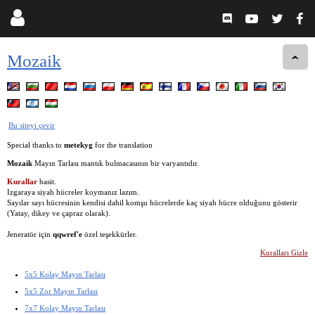
Mozaik
Bu siteyi çevir
Special thanks to
metekyg
for the translation
Mozaik
Mayın Tarlası mantık bulmacasının bir varyantıdır.
Kurallar
basit.
Izgaraya siyah hücreler koymanız lazım.
Sayılar sayı hücresinin kendisi dahil komşu hücrelerde kaç siyah hücre olduğunu gösterir
(Yatay, dikey ve çapraz olarak).
Jeneratör için
qqwref'e
özel teşekkürler.
Kuralları Gizle
5x5 Kolay Mayın Tarlası
5x5 Zor Mayın Tarlası
7x7 Kolay Mayın Tarlası