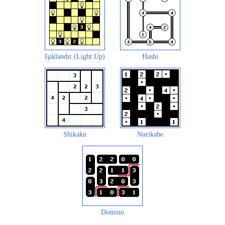
Işıklandır (Light Up)
Hashi
Shikaku
Nurikabe
Domino